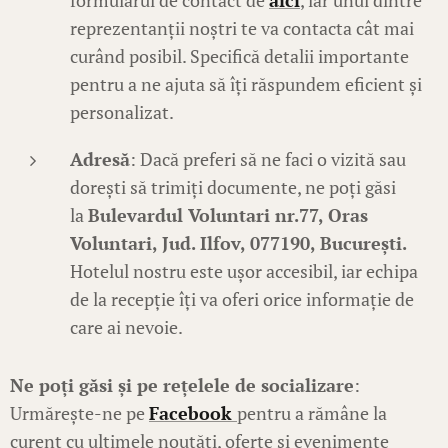
formularul de contact de
aici
, iar unul dintre
reprezentanții noștri te va contacta cât mai
curând posibil. Specifică detalii importante
pentru a ne ajuta să îți răspundem eficient și
personalizat.
Adresă
: Dacă preferi să ne faci o vizită sau
dorești să trimiți documente, ne poți găsi
la
Bulevardul Voluntari nr.77, Oras
Voluntari, Jud. Ilfov, 077190, București.
Hotelul nostru este ușor accesibil, iar echipa
de la recepție îți va oferi orice informație de
care ai nevoie.
Ne poți găsi și pe rețelele de socializare
:
Urmărește-ne pe
Facebook
pentru a rămâne la
curent cu ultimele noutăți, oferte și evenimente